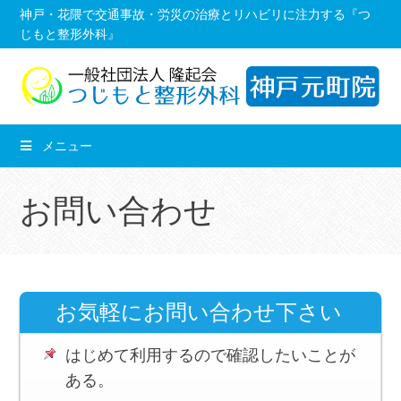
コ
神戸・花隈で交通事故・労災の治療とリハビリに注力する『つ
じもと整形外科』
ン
テ
ン
ツ
へ
メニュー
移
動
お問い合わせ
し
ま
す。
お気軽にお問い合わせ下さい
はじめて利用するので確認したいことが
ある。