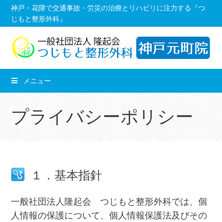
コ
神戸・花隈で交通事故・労災の治療とリハビリに注力する『つ
じもと整形外科』
ン
テ
ン
ツ
へ
メニュー
移
動
プライバシーポリシー
し
ま
す。
１．基本指針
一般社団法人隆起会 つじもと整形外科では、個
人情報の保護について、個人情報保護法及びその