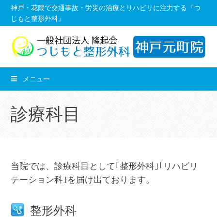
コ
神戸・花隈で交通事故・労災の治療とリハビリに注力する『つ
じもと整形外科』
ン
テ
ン
ツ
へ
メニュー
移
動
診療科目
し
ま
す。
当院では、診療科目として｢整形外科｣｢リハビリ
テーション科｣を届け出ております。
整形外科